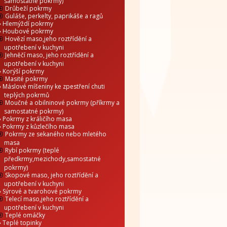
samostatné pokrmy)
Drůbeží pokrmy
Guláše, perkelty, paprikáše a ragů
Hlemýždí pokrmy
Houbové pokrmy
Hovězí maso,jeho roztřídění a
upotřebení v kuchyni
Jehněčí maso, jeho roztřídění a
upotřebení v kuchyni
Korýší pokrmy
Masité pokrmy
Máslové míšeniny ke zpestření chuti
teplých pokrmů
Moučné a obilninové pokrmy (příkrmy a
samostatné pokrmy)
Pokrmy z králičího masa
Pokrmy z kůzlečího masa
Pokrmy ze sekaného nebo mletého
masa
Rybí pokrmy (teplé
předkrmy,mezichody,samostatné
pokrmy)
Skopové maso, jeho roztřídění a
upotřebení v kuchyni
Sýrové a tvarohové pokrmy
Telecí maso,jeho roztřídění a
upotřebení v kuchyni
Teplé omáčky
Teplé topinky