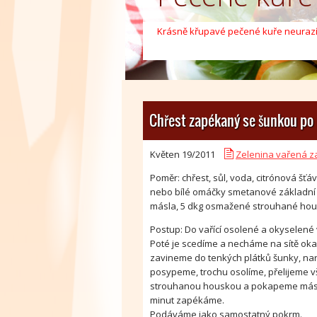
Krásně křupavé pečené kuře neurazí
V kuchařce najdete široké spektrum 
salátů.
čti více
Chřest zapékaný se šunkou po
Květen 19/
2011
Zelenina vařená 
Poměr: chřest, sůl, voda, citrónová šťáv
nebo bílé omáčky smetanové základní (
másla, 5 dkg osmažené strouhané hous
Postup: Do vařící osolené a okyselené 
Poté je scedíme a necháme na sítě o
zavineme do tenkých plátků šunky, na
posypeme, trochu osolíme, přelijeme
strouhanou houskou a pokapeme másle
minut zapékáme.
Podáváme jako samostatný pokrm.