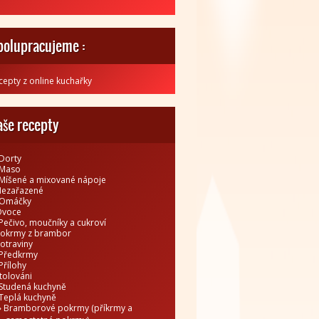
polupracujeme :
cepty z online kuchařky
aše recepty
Dorty
Maso
Míšené a mixované nápoje
ezařazené
Omáčky
Ovoce
Pečivo, moučníky a cukroví
okrmy z brambor
otraviny
Předkrmy
Přílohy
tolováni
Studená kuchyně
Teplá kuchyně
Bramborové pokrmy (příkrmy a