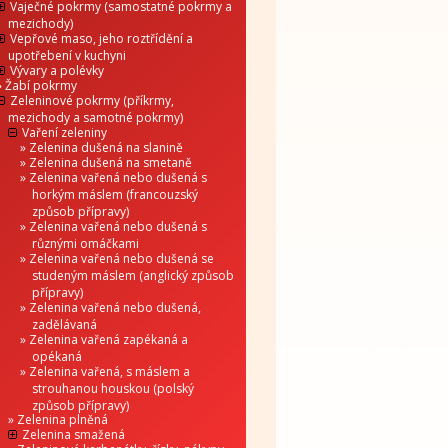
Vaječné pokrmy (samostatné pokrmy a
mezichody)
Vepřové maso, jeho roztřídění a
upotřebení v kuchyni
Vývary a polévky
Žabí pokrmy
Zeleninové pokrmy (příkrmy,
mezichody a samotné pokrmy)
Vaření zeleniny
Zelenina dušená na slanině
Zelenina dušená na smetaně
Zelenina vařená nebo dušená s
horkým máslem (francouzský
způsob přípravy)
Zelenina vařená nebo dušená s
různými omáčkami
Zelenina vařená nebo dušená se
studeným máslem (anglický způsob
přípravy)
Zelenina vařená nebo dušená,
zadělávaná
Zelenina vařená zapékaná a
opékaná
Zelenina vařená, s máslem a
strouhanou houskou (polský
způsob přípravy)
Zelenina plněná
Zelenina smažená