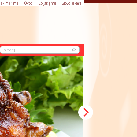
Jak měříme
Úvod
Co jak jíme
Slovo lékaře