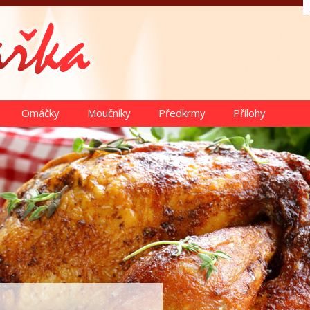
Omáčky
Moučníky
Předkrmy
Přílohy