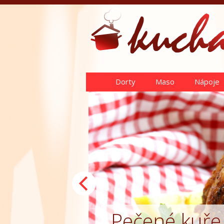
Dorty
Maso
Nápoje
Pečené kuře
Saláty