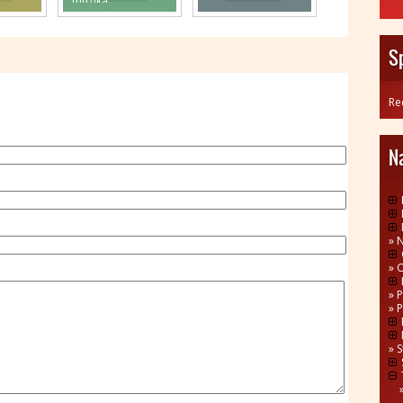
„muzika“
S
Re
N
N
P
P
S