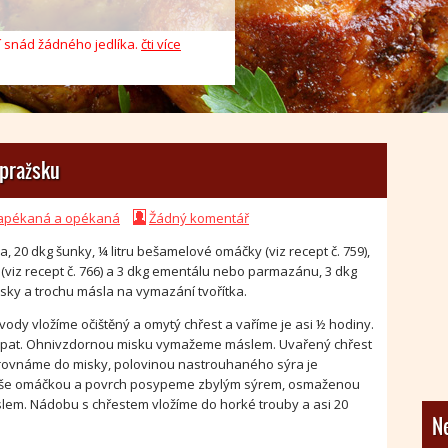
 snád žádného jedlíka.
jak zeleninových, tak ovocných
čti více
1
2
3
4
5
 pražsku
zapékaná a opékaná
Žádný komentář
a, 20 dkg šunky, ¼ litru bešamelové omáčky (viz recept č. 759),
viz recept č. 766) a 3 dkg ementálu nebo parmazánu, 3 dkg
ky a trochu másla na vymazání tvořítka.
vody vložíme očištěný a omytý chřest a vaříme je asi ½ hodiny.
kapat. Ohnivzdornou misku vymažeme máslem. Uvařený chřest
rovnáme do misky, polovinou nastrouhaného sýra je
 vše omáčkou a povrch posypeme zbylým sýrem, osmaženou
m. Nádobu s chřestem vložíme do horké trouby a asi 20
Ne