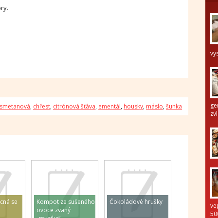
ry.
vy
ge
 smetanová
,
chřest
,
citrónová šťáva
,
ementál
,
housky
,
máslo
,
šunka
zvl
cná se
Kompot ze sušeného
Čokoládové hrušky
ve
ovoce zvaný
50