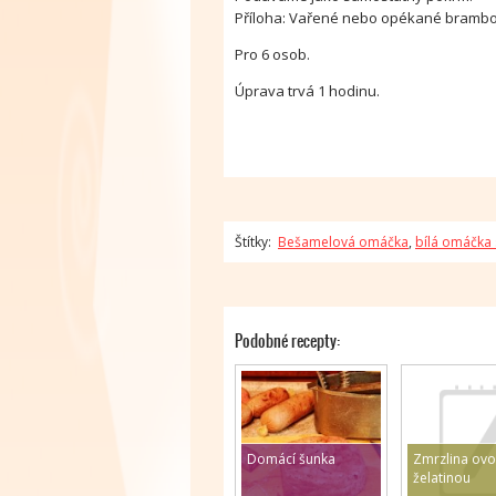
Příloha: Vařené nebo opékané brambo
Pro 6 osob.
Úprava trvá 1 hodinu.
Štítky:
Bešamelová omáčka
,
bílá omáčka
Podobné recepty:
Domácí šunka
Zmrzlina ovo
želatinou