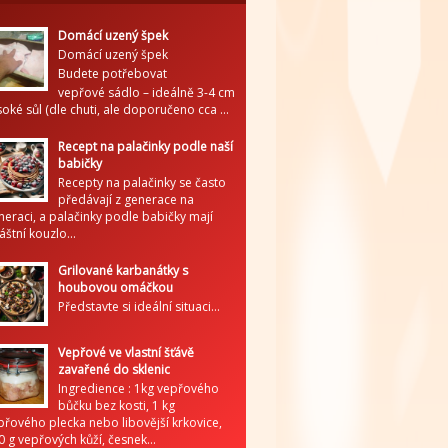
Domácí uzený špek
Domácí uzený špek
Budete potřebovat
vepřové sádlo – ideálně 3-4 cm
soké sůl (dle chuti, ale doporučeno cca ...
Recept na palačinky podle naší
babičky
Recepty na palačinky se často
předávají z generace na
neraci, a palačinky podle babičky mají
áštní kouzlo...
Grilované karbanátky s
houbovou omáčkou
Představte si ideální situaci...
Vepřové ve vlastní šťávě
zavařené do sklenic
Ingredience : 1kg vepřového
bůčku bez kosti, 1 kg
přového plecka nebo libovější krkovice,
0 g vepřových kůží, česnek...