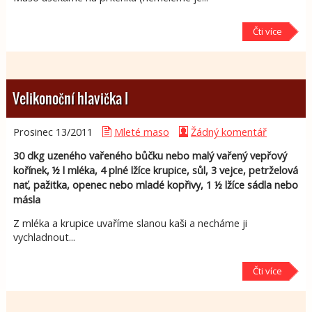
Čti více
Velikonoční hlavička I
Prosinec 13/
2011
Mleté maso
Žádný komentář
30 dkg uzeného vařeného bůčku nebo malý vařený vepřový
kořínek, ½ l mléka, 4 plné lžíce krupice, sůl, 3 vejce, petrželová
nať, pažitka, openec nebo mladé kopřivy, 1 ½ lžíce sádla nebo
másla
Z mléka a krupice uvaříme slanou kaši a necháme ji
vychladnout...
Čti více