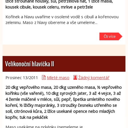
lžíce strouhané housky, sůl, petrželová nať, 1 lžíce másla,
kousek cibule, kousek celeru, mrkve a petržele
Kořínek a hlavu uvaříme v osolené vodě s cibulí a kořenovou
zeleninu. Maso z hlavy obereme a vše umeleme...
Čti více
Velikonoční hlavička II
Prosinec 13/
2011
Mleté maso
Žádný komentář
20 dkg vepřového masa, 20 dkg uzeného masa, ½ vepřového
kořínku (vše vařené), 10 dkg syrových jater, 3 až 4 vejce, 3 až
4 žemle máčené v mléce, sůl, pepř, špetka umletého nového
koření, ½ lžičky majoránky, 3 stroužky česneku utřeného se
solí, citrónová kůra, 2 lžíce usekané opence nebo mladých
kopřiv, tuk na pekáček
Maso usekáme na prkénku (nemeleme je...