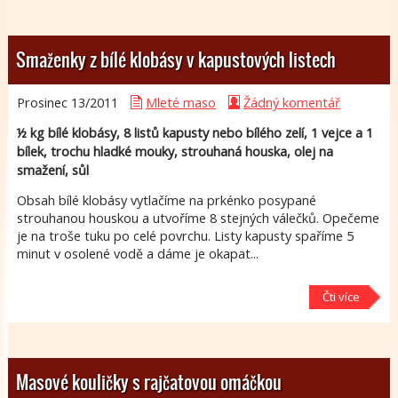
Smaženky z bílé klobásy v kapustových listech
Prosinec 13/
2011
Mleté maso
Žádný komentář
½ kg bílé klobásy, 8 listů kapusty nebo bílého zelí, 1 vejce a 1
bílek, trochu hladké mouky, strouhaná houska, olej na
smažení, sůl
Obsah bílé klobásy vytlačíme na prkénko posypané
strouhanou houskou a utvoříme 8 stejných válečků. Opečeme
je na troše tuku po celé povrchu. Listy kapusty spaříme 5
minut v osolené vodě a dáme je okapat...
Čti více
Masové kouličky s rajčatovou omáčkou