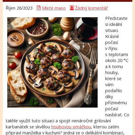
Říjen 26/
2023
Mleté maso
Žádný komentář
Představte
si ideální
situaci.
Krásné
počasí
v říjnu
s teplotami
okolo 20 °C
a k tomu
houby,
které se
vám
podařilo
díky
příznivému
počasí
nasbírat. Co
takhle využít tuto situaci a spojit nenáročné grilování
karbanátek se skvělou
houbovou omáčkou
, kterou zatím
připraví manželka v kuchyni? Jedná se o delikátní kombinaci,