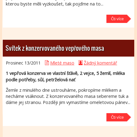
kterou byste měli vyzkoušet, tak pojďme na to...
Čti více
Svítek z konzervovaného vepřového masa
Prosinec 13/
2011
Mleté maso
Žádný komentář
1 vepřová konzerva ve vlastní šťávě, 2 vejce, 5 žemlí, mléka
podle potřeby, sůl, petrželová nať
Žemle z minulého dne ustrouháme, pokropíme mlékem a
necháme vsáknout. Z konzervovaného masa sebereme tuk a
dáme jej stranou. Později jim vymastíme omeletovou pánev...
Čti více