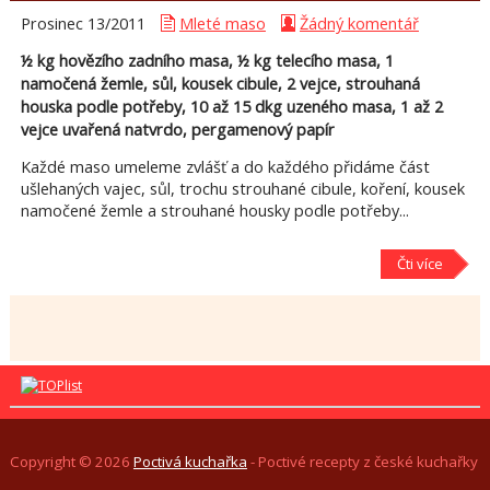
Prosinec 13/
2011
Mleté maso
Žádný komentář
½ kg hovězího zadního masa, ½ kg telecího masa, 1
namočená žemle, sůl, kousek cibule, 2 vejce, strouhaná
houska podle potřeby, 10 až 15 dkg uzeného masa, 1 až 2
vejce uvařená natvrdo, pergamenový papír
Každé maso umeleme zvlášť a do každého přidáme část
ušlehaných vajec, sůl, trochu strouhané cibule, koření, kousek
namočené žemle a strouhané housky podle potřeby...
Čti více
Copyright © 2026
Poctivá kuchařka
- Poctivé recepty z české kuchařky