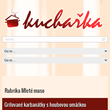
Saláty
V kuchařce najdete široké spektrum jak zeleninových, tak ovocných
salátů.
Čti více
Rubrika Mleté maso
Grilované karbanátky s houbovou omáčkou