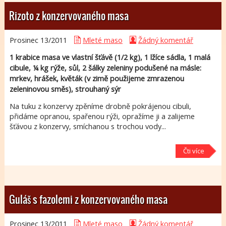
Rizoto z konzervovaného masa
Prosinec 13/
2011
Mleté maso
Žádný komentář
1 krabice masa ve vlastní šťávě (1/2 kg), 1 lžíce sádla, 1 malá
cibule, ¼ kg rýže, sůl, 2 šálky zeleniny podušené na másle:
mrkev, hrášek, květák (v zimě použijeme zmrazenou
zeleninovou směs), strouhaný sýr
Na tuku z konzervy zpěníme drobně pokrájenou cibuli,
přidáme opranou, spařenou rýži, opražíme ji a zalijeme
šťávou z konzervy, smíchanou s trochou vody...
Čti více
Guláš s fazolemi z konzervovaného masa
Prosinec 13/
2011
Mleté maso
Žádný komentář