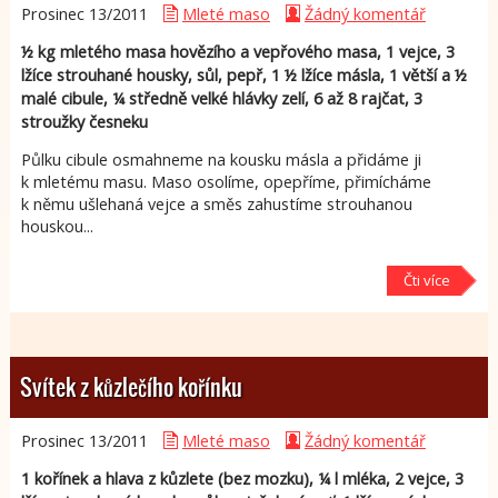
Prosinec 13/
2011
Mleté maso
Žádný komentář
½ kg mletého masa hovězího a vepřového masa, 1 vejce, 3
lžíce strouhané housky, sůl, pepř, 1 ½ lžíce másla, 1 větší a ½
malé cibule, ¼ středně velké hlávky zelí, 6 až 8 rajčat, 3
stroužky česneku
Půlku cibule osmahneme na kousku másla a přidáme ji
k mletému masu. Maso osolíme, opepříme, přimícháme
k němu ušlehaná vejce a směs zahustíme strouhanou
houskou...
Čti více
Svítek z kůzlečího kořínku
Prosinec 13/
2011
Mleté maso
Žádný komentář
1 kořínek a hlava z kůzlete (bez mozku), ¼ l mléka, 2 vejce, 3