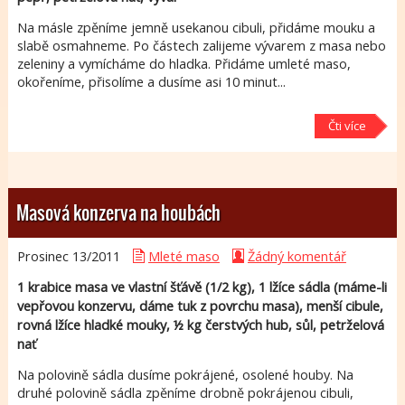
Na másle zpěníme jemně usekanou cibuli, přidáme mouku a
slabě osmahneme. Po částech zalijeme vývarem z masa nebo
zeleniny a vymícháme do hladka. Přidáme umleté maso,
okořeníme, přisolíme a dusíme asi 10 minut...
Čti více
Masová konzerva na houbách
Prosinec 13/
2011
Mleté maso
Žádný komentář
1 krabice masa ve vlastní šťávě (1/2 kg), 1 lžíce sádla (máme-li
vepřovou konzervu, dáme tuk z povrchu masa), menší cibule,
rovná lžíce hladké mouky, ½ kg čerstvých hub, sůl, petrželová
nať
Na polovině sádla dusíme pokrájené, osolené houby. Na
druhé polovině sádla zpěníme drobně pokrájenou cibuli,