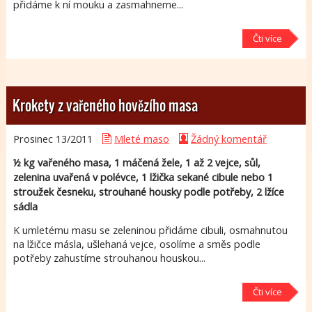
přidáme k ní mouku a zasmahneme...
Čti více
Krokety z vařeného hovězího masa
Prosinec 13/
2011
Mleté maso
Žádný komentář
½ kg vařeného masa, 1 máčená žele, 1 až 2 vejce, sůl,
zelenina uvařená v polévce, 1 lžička sekané cibule nebo 1
stroužek česneku, strouhané housky podle potřeby, 2 lžíce
sádla
K umletému masu se zeleninou přidáme cibuli, osmahnutou
na lžičce másla, ušlehaná vejce, osolíme a směs podle
potřeby zahustíme strouhanou houskou...
Čti více