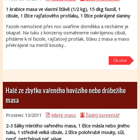
1 krabice masa ve vlastní šťávě (1/2 kg), 15 dkg fazolí, 1
cibule, 1 lžíce rajčatového protlaku, 1 lžíce pokrájené slaniny
Fazole namočené přes noc uvaříme doměkka a necháme je
okapat. Na tuku z konzervy osmahneme nakrájenou cibuli,
přidáme k ní fazole, rajčatový protlak, šťávu z masa a maso
překrájené na menší kousky...
Čti více
Hašé ze zbytku vařeného hovězího nebo drůbežího
masa
Prosinec 13/
2011
Mleté maso
Žádný komentář
2-3 šálky mletého vařeného masa, 1 lžíce másla nebo jiného
tuku, 1 středně velká cibule, 2 lžíce polohrubé mouky, sůl,
pepř, petrželová nať, vývar