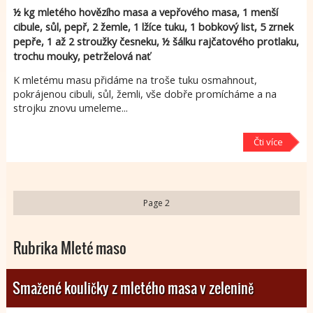
½ kg mletého hovězího masa a vepřového masa, 1 menší
cibule, sůl, pepř, 2 žemle, 1 lžíce tuku, 1 bobkový list, 5 zrnek
pepře, 1 až 2 stroužky česneku, ½ šálku rajčatového protlaku,
trochu mouky, petrželová nať
K mletému masu přidáme na troše tuku osmahnout,
pokrájenou cibuli, sůl, žemli, vše dobře promícháme a na
strojku znovu umeleme...
Čti více
Page 2
Rubrika Mleté maso
Smažené kouličky z mletého masa v zelenině