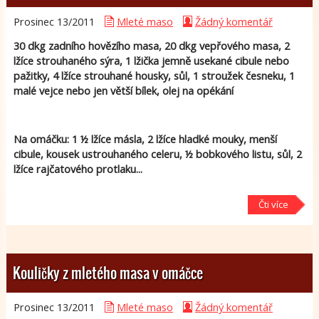
Prosinec 13/
2011
Mleté maso
Žádný komentář
30 dkg zadního hovězího masa, 20 dkg vepřového masa, 2
lžíce strouhaného sýra, 1 lžička jemně usekané cibule nebo
pažitky, 4 lžíce strouhané housky, sůl, 1 stroužek česneku, 1
malé vejce nebo jen větší bílek, olej na opékání
Na omáčku: 1 ½ lžíce másla, 2 lžíce hladké mouky, menší
cibule, kousek ustrouhaného celeru, ½ bobkového listu, sůl, 2
lžíce rajčatového protlaku...
Čti více
Kouličky z mletého masa v omáčce
Prosinec 13/
2011
Mleté maso
Žádný komentář