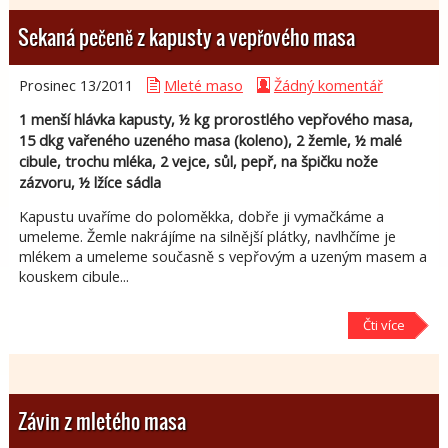
Sekaná pečeně z kapusty a vepřového masa
Prosinec 13/
2011
Mleté maso
Žádný komentář
1 menší hlávka kapusty, ½ kg prorostlého vepřového masa,
15 dkg vařeného uzeného masa (koleno), 2 žemle, ½ malé
cibule, trochu mléka, 2 vejce, sůl, pepř, na špičku nože
zázvoru, ½ lžíce sádla
Kapustu uvaříme do poloměkka, dobře ji vymačkáme a
umeleme. Žemle nakrájíme na silnější plátky, navlhčíme je
mlékem a umeleme současně s vepřovým a uzeným masem a
kouskem cibule...
Čti více
Závin z mletého masa