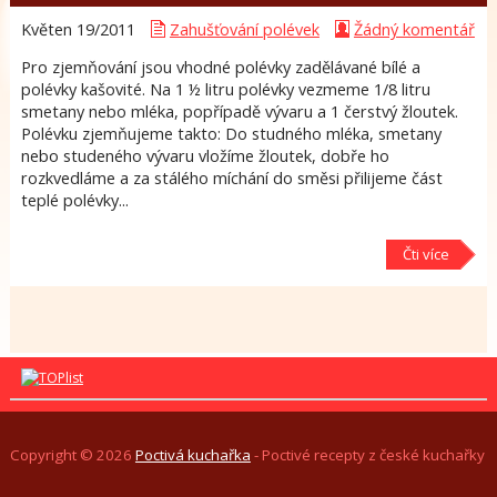
Květen 19/
2011
Zahušťování polévek
Žádný komentář
Pro zjemňování jsou vhodné polévky zadělávané bílé a
polévky kašovité. Na 1 ½ litru polévky vezmeme 1/8 litru
smetany nebo mléka, popřípadě vývaru a 1 čerstvý žloutek.
Polévku zjemňujeme takto: Do studného mléka, smetany
nebo studeného vývaru vložíme žloutek, dobře ho
rozkvedláme a za stálého míchání do směsi přilijeme část
teplé polévky...
Čti více
Copyright © 2026
Poctivá kuchařka
- Poctivé recepty z české kuchařky