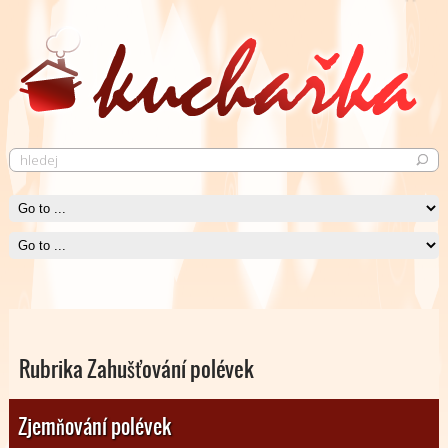
Pečené kuře
Krásně křupavé pečené kuře neurazí snád žádného jedlíka.
Čti více
Rubrika Zahušťování polévek
Zjemňování polévek