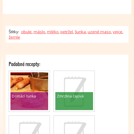
Štítky:
cibule
,
máslo
,
mléko
,
petržel
,
šunka
,
uzené maso
,
vejce
,
žemle
Podobné recepty:
Domácí šunka
Zmrzlina čajová