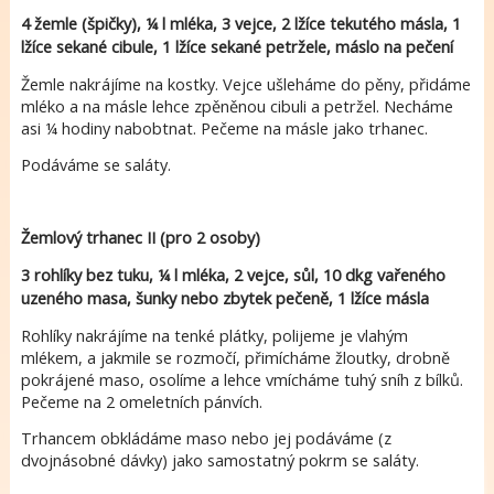
4 žemle (špičky), ¼ l mléka, 3 vejce, 2 lžíce tekutého másla, 1
lžíce sekané cibule, 1 lžíce sekané petržele, máslo na pečení
Žemle nakrájíme na kostky. Vejce ušleháme do pěny, přidáme
mléko a na másle lehce zpěněnou cibuli a petržel. Necháme
asi ¼ hodiny nabobtnat. Pečeme na másle jako trhanec.
Podáváme se saláty.
Žemlový trhanec II
(pro 2 osoby)
3 rohlíky bez tuku, ¼ l mléka, 2 vejce, sůl, 10 dkg vařeného
uzeného masa, šunky nebo zbytek pečeně, 1 lžíce másla
Rohlíky nakrájíme na tenké plátky, polijeme je vlahým
mlékem, a jakmile se rozmočí, přimícháme žloutky, drobně
pokrájené maso, osolíme a lehce vmícháme tuhý sníh z bílků.
Pečeme na 2 omeletních pánvích.
Trhancem obkládáme maso nebo jej podáváme (z
dvojnásobné dávky) jako samostatný pokrm se saláty.