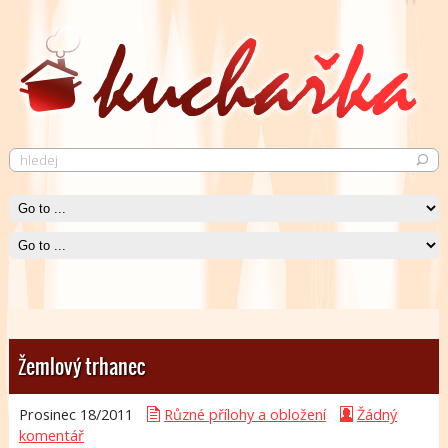
Pečené kuře
Krásně křupavé pečené kuře neurazí snád žádného jedlíka.
Čti více
Žemlový trhanec
Prosinec 18/
2011
Různé přílohy a obložení
Žádný
komentář