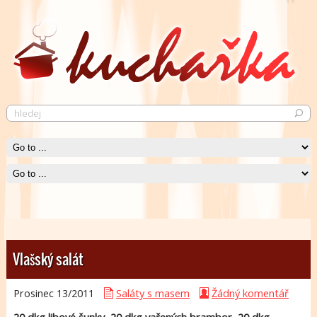
Pečené kuře
Krásně křupavé pečené kuře neurazí snád žádného jedlíka.
Čti více
Vlašský salát
Prosinec 13/
2011
Saláty s masem
Žádný komentář