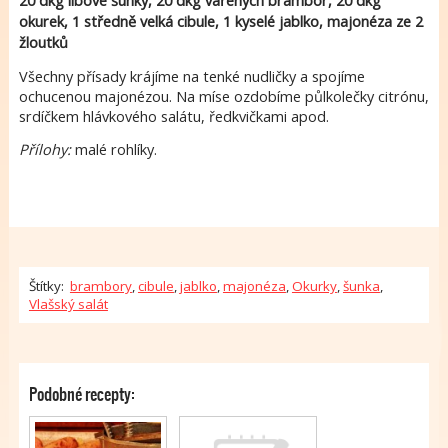
20 dkg libové šunky, 20 dkg vařených brambor, 20 dkg
okurek, 1 středně velká cibule, 1 kyselé jablko, majonéza ze 2
žloutků
Všechny přísady krájíme na tenké nudličky a spojíme
ochucenou majonézou. Na míse ozdobíme půlkolečky citrónu,
srdíčkem hlávkového salátu, ředkvičkami apod.
Přílohy:
malé rohlíky.
Štítky:
brambory
,
cibule
,
jablko
,
majonéza
,
Okurky
,
šunka
,
Vlašský salát
Podobné recepty: