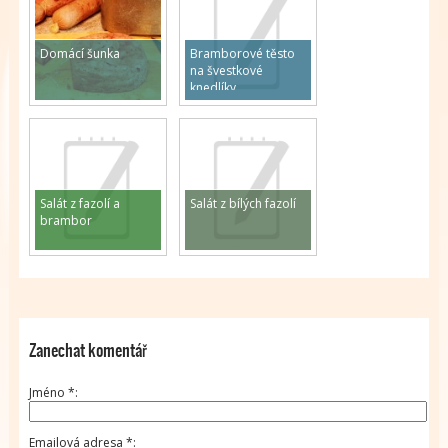
Domácí šunka
Bramborové těsto
na švestkové
knedlíky
Salát z fazolí a
Salát z bílých fazolí
brambor
Zanechat komentář
Jméno
*
Emailová adresa
*