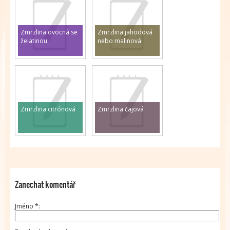
Zmrzlina ovocná se
Zmrzlina jahodová
želatinou
nebo malinová
Zmrzlina citrónová
Zmrzlina čajová
Zanechat komentář
Jméno
*