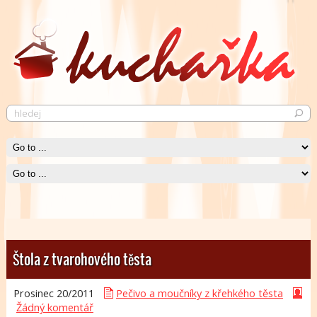
Štola z tvarohového těsta
Pečené kuře
Prosinec 20/
Krásně křupavé pečené kuře neurazí snád žádného jedlíka.
2011
Pečivo a moučníky z křehkého těsta
Čti více
Žádný komentář