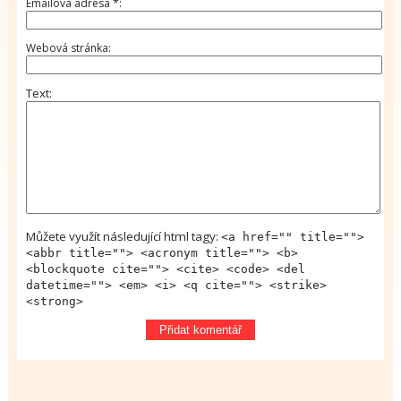
Emailová adresa
*
Webová stránka
Text
Můžete využít následující html tagy:
<a href="" title="">
<abbr title=""> <acronym title=""> <b>
<blockquote cite=""> <cite> <code> <del
datetime=""> <em> <i> <q cite=""> <strike>
<strong>