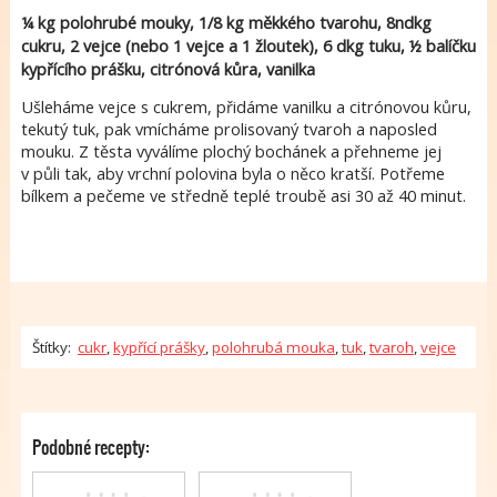
¼ kg polohrubé mouky, 1/8 kg měkkého tvarohu, 8ndkg
cukru, 2 vejce (nebo 1 vejce a 1 žloutek), 6 dkg tuku, ½ balíčku
kypřícího prášku, citrónová kůra, vanilka
Ušleháme vejce s cukrem, přidáme vanilku a citrónovou kůru,
tekutý tuk, pak vmícháme prolisovaný tvaroh a naposled
mouku. Z těsta vyválíme plochý bochánek a přehneme jej
v půli tak, aby vrchní polovina byla o něco kratší. Potřeme
bílkem a pečeme ve středně teplé troubě asi 30 až 40 minut.
Štítky:
cukr
,
kypřící prášky
,
polohrubá mouka
,
tuk
,
tvaroh
,
vejce
Podobné recepty: