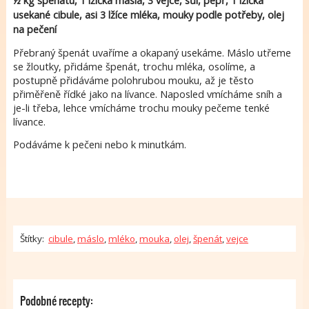
½ kg špenátu, 1 lžička másla, 3 vejce, sůl, pepř, 1 lžička
usekané cibule, asi 3 lžíce mléka, mouky podle potřeby, olej
na pečení
Přebraný špenát uvaříme a okapaný usekáme. Máslo utřeme
se žloutky, přidáme špenát, trochu mléka, osolíme, a
postupně přidáváme polohrubou mouku, až je těsto
přiměřeně řídké jako na lívance. Naposled vmícháme sníh a
je-li třeba, lehce vmícháme trochu mouky pečeme tenké
lívance.
Podáváme k pečeni nebo k minutkám.
Štítky:
cibule
,
máslo
,
mléko
,
mouka
,
olej
,
špenát
,
vejce
Podobné recepty: