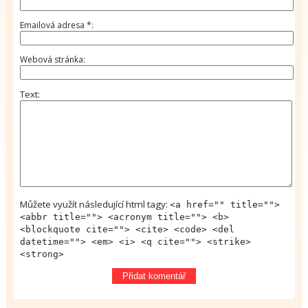
Emailová adresa
*
Webová stránka
Text
Můžete využít následující html tagy:
<a href="" title="">
<abbr title=""> <acronym title=""> <b>
<blockquote cite=""> <cite> <code> <del
datetime=""> <em> <i> <q cite=""> <strike>
<strong>