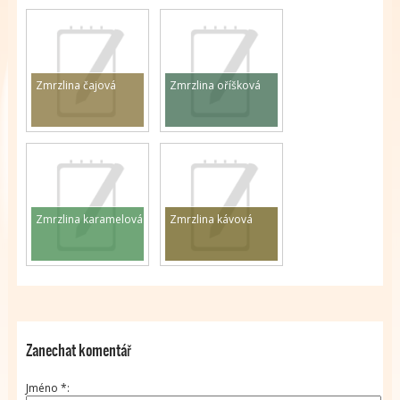
Zmrzlina čajová
Zmrzlina oříšková
Zmrzlina karamelová
Zmrzlina kávová
Zanechat komentář
Jméno
*