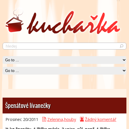
Pečené kuře
Krásně křupavé pečené kuře neurazí snád žádného jedlíka.
Čti více
Špenátové lívanečky
Prosinec 20/
2011
Zelenina,houby
Žádný komentář