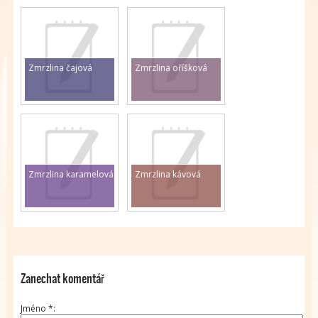
Zmrzlina čajová
Zmrzlina oříšková
Zmrzlina karamelová
Zmrzlina kávová
Zanechat komentář
Jméno
*