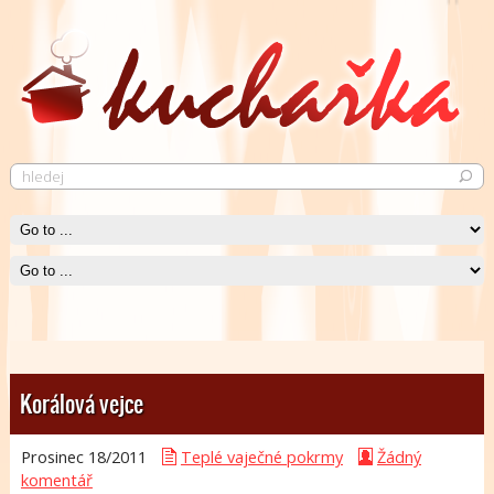
Pečené kuře
Krásně křupavé pečené kuře neurazí snád žádného jedlíka.
Čti více
Korálová vejce
Prosinec 18/
2011
Teplé vaječné pokrmy
Žádný
komentář