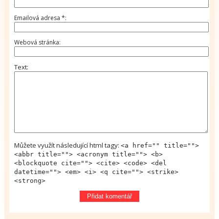
Emailová adresa
*
Webová stránka
Text
Můžete využít následující html tagy:
<a href="" title="">
<abbr title=""> <acronym title=""> <b>
<blockquote cite=""> <cite> <code> <del
datetime=""> <em> <i> <q cite=""> <strike>
<strong>