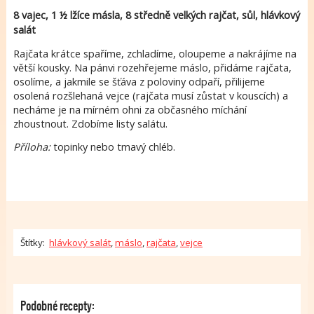
8 vajec, 1 ½ lžíce másla, 8 středně velkých rajčat, sůl, hlávkový
salát
Rajčata krátce spaříme, zchladíme, oloupeme a nakrájíme na
větší kousky. Na pánvi rozehřejeme máslo, přidáme rajčata,
osolíme, a jakmile se šťáva z poloviny odpaří, přilijeme
osolená rozšlehaná vejce (rajčata musí zůstat v kouscích) a
necháme je na mírném ohni za občasného míchání
zhoustnout. Zdobíme listy salátu.
Příloha:
topinky nebo tmavý chléb.
Štítky:
hlávkový salát
,
máslo
,
rajčata
,
vejce
Podobné recepty: