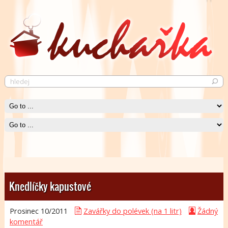
Pečené kuře
Krásně křupavé pečené kuře neurazí snád žádného jedlíka.
Čti více
Knedlíčky kapustové
Prosinec 10/
2011
Zavářky do polévek (na 1 litr)
Žádný
komentář