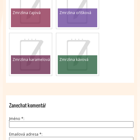
Zmrzlina čajová
Zmrzlina oříšková
Zmrzlina karamelová
Zmrzlina kávová
Zanechat komentář
Jméno
*
Emailová adresa
*