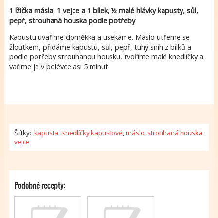
1 lžička másla, 1 vejce a 1 bílek, ½ malé hlávky kapusty, sůl,
pepř, strouhaná houska podle potřeby
Kapustu uvaříme doměkka a usekáme. Máslo utřeme se
žloutkem, přidáme kapustu, sůl, pepř, tuhý sníh z bílků a
podle potřeby strouhanou housku, tvoříme malé knedlíčky a
vaříme je v polévce asi 5 minut.
Štítky:
kapusta
,
Knedlíčky kapustové
,
máslo
,
strouhaná houska
,
vejce
Podobné recepty: