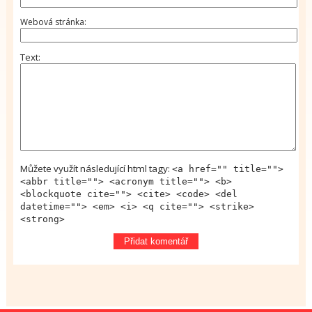
Webová stránka
Text
Můžete využít následující html tagy:
<a href="" title="">
<abbr title=""> <acronym title=""> <b>
<blockquote cite=""> <cite> <code> <del
datetime=""> <em> <i> <q cite=""> <strike>
<strong>