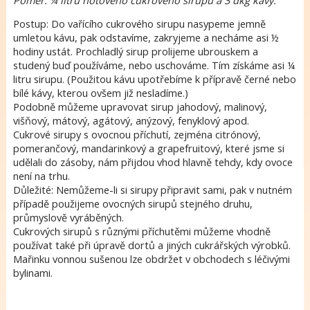
Poměr: ¼ litru hotového cukrového sirupu a 3 dkg kávy.
Postup: Do vařícího cukrového sirupu nasypeme jemně
umletou kávu, pak odstavíme, zakryjeme a necháme asi ½
hodiny ustát. Prochladlý sirup prolijeme ubrouskem a
studený buď používáme, nebo uschováme. Tím získáme asi ¼
litru sirupu. (Použitou kávu upotřebíme k přípravě černé nebo
bílé kávy, kterou ovšem již nesladíme.)
Podobně můžeme upravovat sirup jahodový, malinový,
višňový, mátový, agátový, anýzový, fenyklový apod.
Cukrové sirupy s ovocnou příchutí, zejména citrónový,
pomerančový, mandarinkový a grapefruitový, které jsme si
udělali do zásoby, nám přijdou vhod hlavně tehdy, kdy ovoce
není na trhu.
Důležité: Nemůžeme-li si sirupy připravit sami, pak v nutném
případě použijeme ovocných sirupů stejného druhu,
průmyslově vyráběných.
Cukrových sirupů s různými příchutěmi můžeme vhodně
používat také při úpravě dortů a jiných cukrářských výrobků.
Mařinku vonnou sušenou lze obdržet v obchodech s léčivými
bylinami.