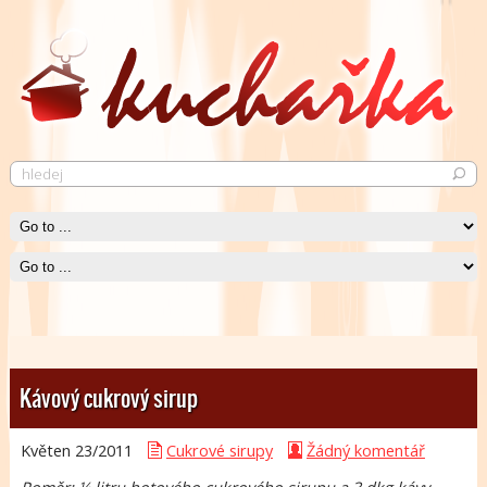
Pečené kuře
Krásně křupavé pečené kuře neurazí snád žádného jedlíka.
Čti více
Kávový cukrový sirup
Květen 23/
2011
Cukrové sirupy
Žádný komentář