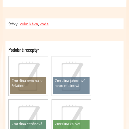
Štítky:
cukr
,
káva
,
voda
Podobné recepty:
Zmrzlina ovocná se
Zmrzlina jahodová
želatinou
nebo malinová
Zmrzlina citrónová
Zmrzlina čajová