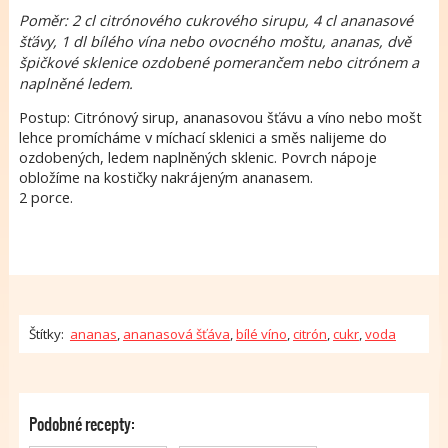
Poměr: 2 cl citrónového cukrového sirupu, 4 cl ananasové
šťávy, 1 dl bílého vína nebo ovocného moštu, ananas, dvě
špičkové sklenice ozdobené pomerančem nebo citrónem a
naplněné ledem.
Postup: Citrónový sirup, ananasovou šťávu a víno nebo mošt
lehce promícháme v míchací sklenici a směs nalijeme do
ozdobených, ledem naplněných sklenic. Povrch nápoje
obložíme na kostičky nakrájeným ananasem.
2 porce.
Štítky:
ananas
,
ananasová šťáva
,
bílé víno
,
citrón
,
cukr
,
voda
Podobné recepty: