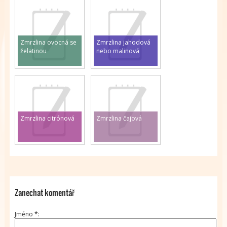
Zmrzlina ovocná se
Zmrzlina jahodová
želatinou
nebo malinová
Zmrzlina citrónová
Zmrzlina čajová
Zanechat komentář
Jméno
*