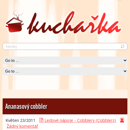
Pečené kuře
Krásně křupavé pečené kuře neurazí snád žádného jedlíka.
Čti více
Ananasový cobbler
Květen 23/
2011
Ledové nápoje - Cobblery (Cobblers)
Žádný komentář