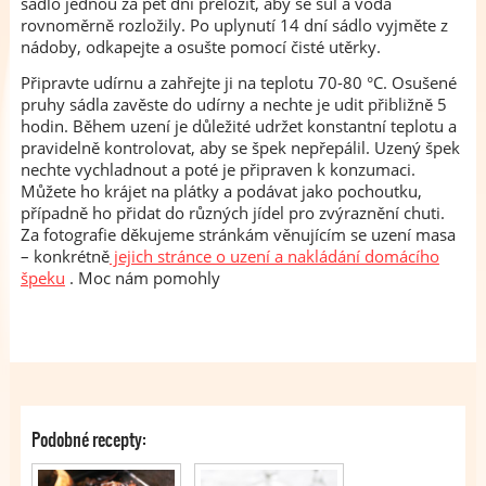
sádlo jednou za pět dní přeložit, aby se sůl a voda
rovnoměrně rozložily. Po uplynutí 14 dní sádlo vyjměte z
nádoby, odkapejte a osušte pomocí čisté utěrky.
Připravte udírnu a zahřejte ji na teplotu 70-80 °C. Osušené
pruhy sádla zavěste do udírny a nechte je udit přibližně 5
hodin. Během uzení je důležité udržet konstantní teplotu a
pravidelně kontrolovat, aby se špek nepřepálil. Uzený špek
nechte vychladnout a poté je připraven k konzumaci.
Můžete ho krájet na plátky a podávat jako pochoutku,
případně ho přidat do různých jídel pro zvýraznění chuti.
Za fotografie děkujeme stránkám věnujícím se uzení masa
– konkrétně
jejich stránce o uzení a nakládání domácího
špeku
. Moc nám pomohly
Podobné recepty: