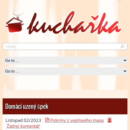
Pečené kuře
Saláty
Krásně křupavé pečené kuře neurazí snád žádného jedlíka.
V kuchařce najdete široké spektrum jak zeleninových, tak ovocných
Čti více
salátů.
Čti více
Domácí uzený špek
Listopad 02/
2023
Pokrmy z vepřového masa
Žádný komentář