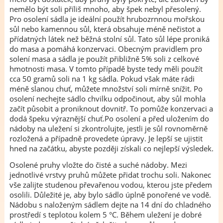
nemělo být soli příliš mnoho, aby špek nebyl přesolený.
Pro osolení sádla je ideální použít hrubozrnnou mořskou
sůl nebo kamennou sůl, která obsahuje méně nečistot a
přídatných látek než běžná stolní sůl. Tato sůl lépe proniká
do masa a pomáhá konzervaci. Obecným pravidlem pro
solení masa a sádla je použít přibližně 5% soli z celkové
hmotnosti masa. V tomto případě byste tedy měli použít
cca 50 gramů soli na 1 kg sádla. Pokud však máte rádi
méně slanou chuť, můžete množství soli mírně snížit. Po
osolení nechejte sádlo chvilku odpočinout, aby sůl mohla
začít působit a proniknout dovnitř. To pomůže konzervaci a
dodá špeku výraznější chuť.Po osolení a před uložením do
nádoby na uležení si zkontrolujte, jestli je sůl rovnoměrně
rozložená a případně provedete úpravy. Je lepší se ujistit
hned na začátku, abyste později získali co nejlepší výsledek.
Osolené pruhy vložte do čisté a suché nádoby. Mezi
jednotlivé vrstvy pruhů můžete přidat trochu soli. Nakonec
vše zalijte studenou převařenou vodou, kterou jste předem
osolili. Důležité je, aby bylo sádlo úplně ponořené ve vodě.
Nádobu s naloženým sádlem dejte na 14 dní do chladného
prostředí s teplotou kolem 5 °C. Během uležení je dobré