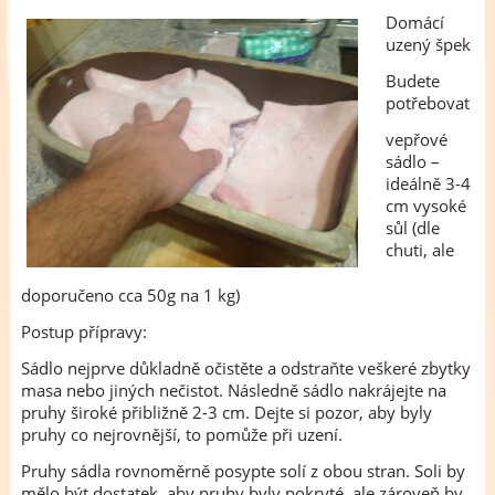
Domácí
uzený špek
Budete
potřebovat
vepřové
sádlo –
ideálně 3-4
cm vysoké
sůl (dle
chuti, ale
doporučeno cca 50g na 1 kg)
Postup přípravy:
Sádlo nejprve důkladně očistěte a odstraňte veškeré zbytky
masa nebo jiných nečistot. Následně sádlo nakrájejte na
pruhy široké přibližně 2-3 cm. Dejte si pozor, aby byly
pruhy co nejrovnější, to pomůže při uzení.
Pruhy sádla rovnoměrně posypte solí z obou stran. Soli by
mělo být dostatek, aby pruhy byly pokryté, ale zároveň by