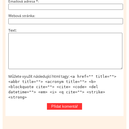
Emailová adresa
*
Webová stránka
Text
Můžete využít následující html tagy:
<a href="" title="">
<abbr title=""> <acronym title=""> <b>
<blockquote cite=""> <cite> <code> <del
datetime=""> <em> <i> <q cite=""> <strike>
<strong>