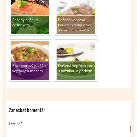
Pečený bůček s
Pečená vepřová
česnekem
kotleta plněná nivou
a uzeným špekem
Bramborový guláš s
Dušená vepřová játra
vepřovým masem
s pažitkou a pórkem
Zanechat komentář
Jméno
*