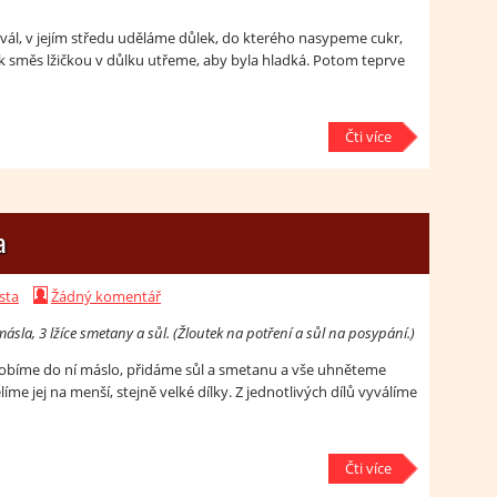
l, v jejím středu uděláme důlek, do kterého nasypeme cukr,
 směs lžičkou v důlku utřeme, aby byla hladká. Potom teprve
Čti více
a
sta
Žádný komentář
la, 3 lžíce smetany a sůl. (Žloutek na potření a sůl na posypání.)
obíme do ní máslo, přidáme sůl a smetanu a vše uhněteme
líme jej na menší, stejně velké dílky. Z jednotlivých dílů vyválíme
Čti více