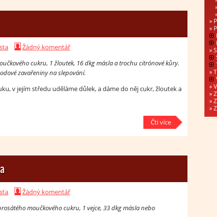
P
P
sta
Žádný komentář
S
čkového cukru, 1 žloutek, 16 dkg másla a trochu citrónové kůry.
T
hodové zavařeniny na slepování.
V
, v jejím středu uděláme důlek, a dáme do něj cukr, žloutek a
Z
Z
Z
Čti více
ta
sta
Žádný komentář
rosátého moučkového cukru, 1 vejce, 33 dkg másla nebo