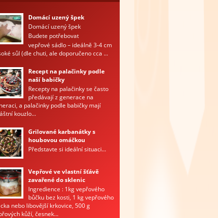
Domácí uzený špek
Domácí uzený špek
Budete potřebovat
vepřové sádlo – ideálně 3-4 cm
oké sůl (dle chuti, ale doporučeno cca ...
Recept na palačinky podle
naší babičky
Recepty na palačinky se často
předávají z generace na
neraci, a palačinky podle babičky mají
áštní kouzlo...
Grilované karbanátky s
houbovou omáčkou
Představte si ideální situaci...
Vepřové ve vlastní šťávě
zavařené do sklenic
Ingredience : 1kg vepřového
bůčku bez kosti, 1 kg vepřového
ecka nebo libovější krkovice, 500 g
přových kůží, česnek...