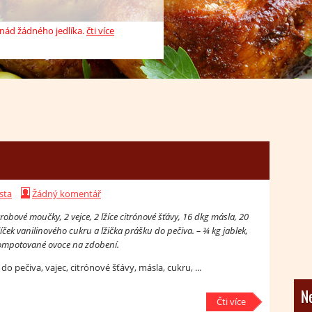
nád žádného jedlíka.
ak zeleninových, tak ovocných
čti více
1
2
3
4
5
sta
Žádný komentář
bové moučky, 2 vejce, 2 lžíce citrónové šťávy, 16 dkg másla, 20
ček vanilinového cukru a lžička prášku do pečiva. – ¾ kg jablek,
kompotované ovoce na zdobení.
pečiva, vajec, citrónové šťávy, másla, cukru, ...
Ne
Čti více