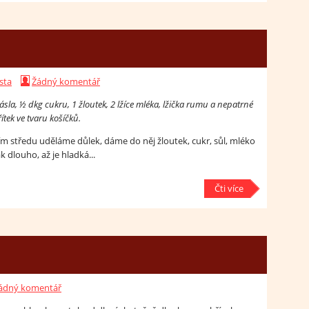
sta
Žádný komentář
a, ½ dkg cukru, 1 žloutek, 2 lžíce mléka, lžička rumu a nepatrné
ítek ve tvaru košíčků.
ím středu uděláme důlek, dáme do něj žloutek, cukr, sůl, mléko
 dlouho, až je hladká...
Čti více
ádný komentář