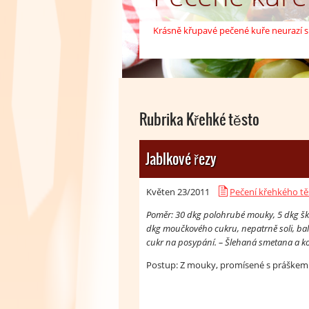
Krásně křupavé pečené kuře neurazí s
V kuchařce najdete široké spektrum j
salátů.
čti více
Rubrika Křehké těsto
Jablkové řezy
Květen 23/
2011
Pečení křehkého tě
Poměr: 30 dkg polohrubé mouky, 5 dkg škro
dkg moučkového cukru, nepatrně soli, balí
cukr na posypání. – Šlehaná smetana a 
Postup: Z mouky, promísené s práškem do 