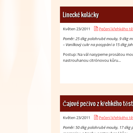
Linecké koláčky
Květen 23/
2011
Pečení křehkého tě
Poměr: 25 dkg polohrubé mouky, 9 dkg mou
– Vanilkový cukr na posypání a 15 dkg ja
Postup: Na vál nasypeme prosátou mouku
nastrouhanou citrónovou kůru...
Čajové pečivo z křehkého těs
Květen 23/
2011
Pečení křehkého tě
Poměr: 50 dkg polohrubé mouky, 17 dkg p