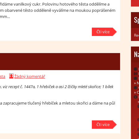
přidáme vanilkový cukr. Polovinu hotového těsta oddělíme a
aem obarvené těsto odděleně vyválíme na moukou poprášeném
 mm...
S
Čti více
Re
N
sta
Žádný komentář
N
 viz recept č. 1447a, 1 hřebíček a asi 2 lžičky mleté skořice; 1 bílek
O
 zapracujeme tlučený hřebíček a mletou skořici a dáme na půl
Čti více