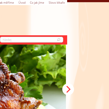
Jak měříme
Úvod
Co jak jíme
Slovo lékaře