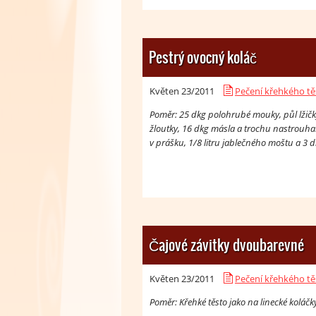
Pestrý ovocný koláč
Květen 23/
2011
Pečení křehkého tě
Poměr: 25 dkg polohrubé mouky, půl lžičk
žloutky, 16 dkg másla a trochu nastrouhané
v prášku, 1/8 litru jablečného moštu a 3 d
Čajové závitky dvoubarevné
Květen 23/
2011
Pečení křehkého tě
Poměr: Křehké těsto jako na linecké koláčky