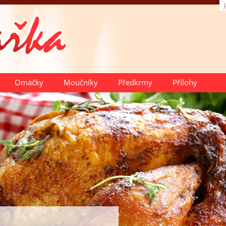
Omáčky
Moučníky
Předkrmy
Přílohy