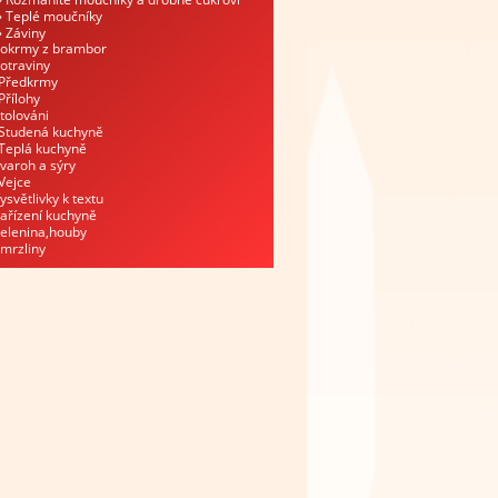
Teplé moučníky
Záviny
okrmy z brambor
otraviny
Předkrmy
Přílohy
tolováni
Studená kuchyně
Teplá kuchyně
varoh a sýry
Vejce
ysvětlivky k textu
ařízení kuchyně
elenina,houby
mrzliny