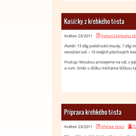
Košíčky z křehkého těsta
Květen 23/
2011
Pečení křehkého tě
Poměr: 15 dkg polohrubé mouky, 7 dkg másl
množství soli. – 16 malých plechových tvoř
Postup: Moukou prosejeme na vál, v jej
a rum. Směs v důlku mícháme lžičkou tak
Příprava křehkého těsta
Květen 23/
2011
Křehké těsto
Ž