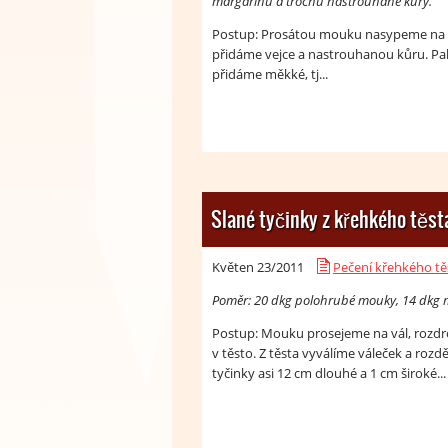
margarinu a trochu nastrouhané kůry.
Postup: Prosátou mouku nasypeme na vá
přidáme vejce a nastrouhanou kůru. Pak
přidáme měkké, tj...
Slané tyčinky z křehkého těst
Květen 23/
2011
Pečení křehkého tě
Poměr: 20 dkg polohrubé mouky, 14 dkg más
Postup: Mouku prosejeme na vál, rozdr
v těsto. Z těsta vyválíme váleček a rozdě
tyčinky asi 12 cm dlouhé a 1 cm široké...