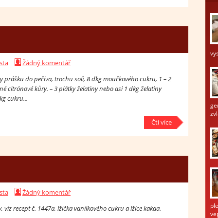
vys
sta
Žádný komentář
y prášku do pečiva, trochu soli, 8 dkg moučkového cukru, 1 – 2
 citrónové kůry. – 3 plátky želatiny nebo asi 1 dkg želatiny
kg cukru...
ge
zvl
Čti více
sta
Žádný komentář
pl
, viz recept č. 1447a, lžička vanilkového cukru a lžíce kakaa.
ve