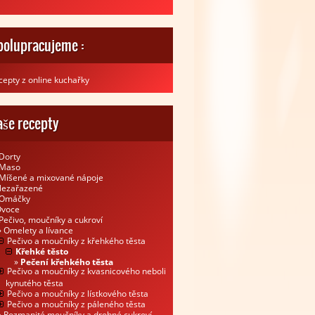
polupracujeme :
cepty z online kuchařky
aše recepty
Dorty
Maso
Míšené a mixované nápoje
ezařazené
Omáčky
voce
Pečivo, moučníky a cukroví
Omelety a lívance
Pečivo a moučníky z křehkého těsta
Křehké těsto
Pečení křehkého těsta
Pečivo a moučníky z kvasnicového neboli
kynutého těsta
Pečivo a moučníky z lístkového těsta
Pečivo a moučníky z páleného těsta
Rozmanité moučníky a drobné cukroví