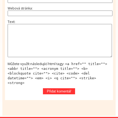
Webová stránka
Text
Můžete využít následující html tagy:
<a href="" title="">
<abbr title=""> <acronym title=""> <b>
<blockquote cite=""> <cite> <code> <del
datetime=""> <em> <i> <q cite=""> <strike>
<strong>